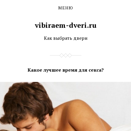
МЕНЮ
Skip
Skip
to
to
the
the
vibiraem-dveri.ru
content
main
menu
Как выбрать двери
Какое лучшее время для секса?